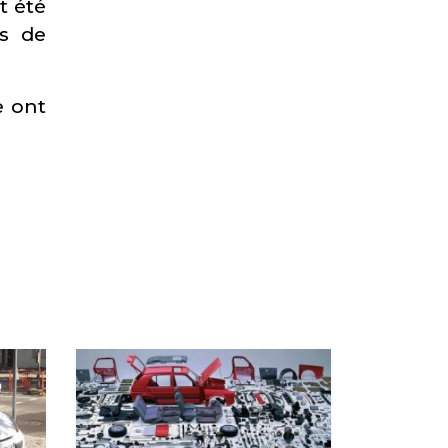
t été
s de
e ont