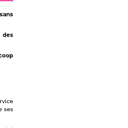
 sans
e des
coop
rvice
e ses